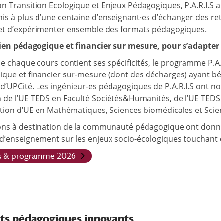
n Transition Ecologique et Enjeux Pédagogiques, P.A.R.I.S a
is à plus d’une centaine d’enseignant·es d’échanger des ret
et d’expérimenter ensemble des formats pédagogiques.
ien pédagogique et financier sur mesure, pour s’adapter 
e chaque cours contient ses spécificités, le programme P.
que et financier sur-mesure (dont des décharges) ayant bén
 d’UPCité. Les ingénieur-es pédagogiques de P.A.R.I.S ont
e l’UE TEDS en Faculté Sociétés&Humanités, de l’UE TEDS
tion d’UE en Mathématiques, Sciences biomédicales et Scie
ons à destination de la communauté pédagogique ont donné l
 d’enseignement sur les enjeux socio-écologiques touchant 
s & programme 2026
ts pédagogiques innovants