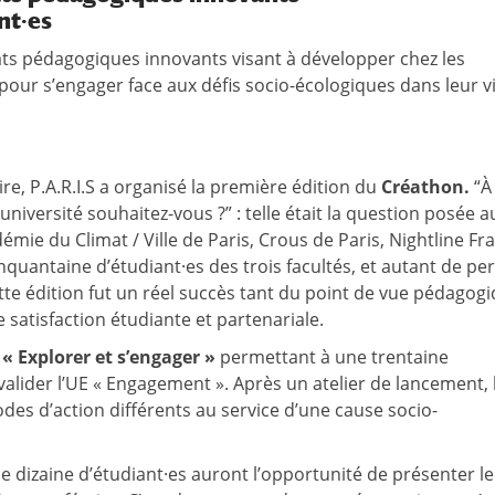
nt·es
ats pédagogiques innovants visant à développer chez les
pour s’engager face aux défis socio-écologiques dans leur v
re, P.A.R.I.S a organisé la première édition du
Créathon
.
“À 
iversité souhaitez-vous ?” : telle était la question posée a
démie du Climat / Ville de Paris, Crous de Paris, Nightline Fr
quantaine d’étudiant·es des trois facultés, et autant de pe
te édition fut un réel succès tant du point de vue pédagog
e satisfaction étudiante et partenariale.
 « Explorer et s’engager »
permettant à une trentaine
 valider l’UE « Engagement ». Après un atelier de lancement, 
des d’action différents au service d’une cause socio-
e dizaine d’étudiant·es auront l’opportunité de présenter l