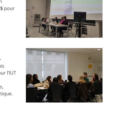
n
ES
pour
-
uis
ur l’IUT
s,
tique.