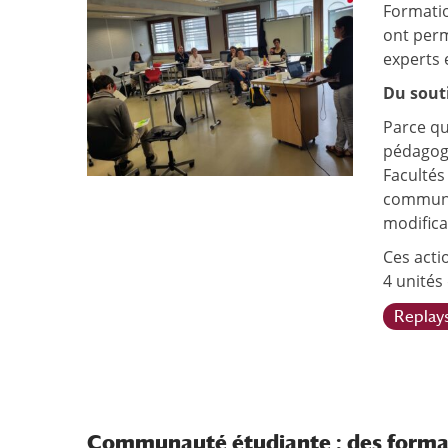
Formatio
ont perm
experts 
Du sout
Parce qu
pédagogi
Facultés
commun d
modifica
Ces acti
4 unités
Replay
Communauté étudiante : des forma