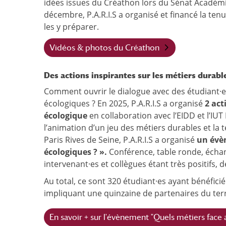
idées issues du Créathon lors du Sénat Académi
décembre, P.A.R.I.S a organisé et financé la ten
les y préparer.
Vidéos & photos du Créathon
Des actions inspirantes sur les métiers durabl
Comment ouvrir le dialogue avec des étudiant·es s
écologiques ?
En 2025, P.A.R.I.S a organisé
2 act
écologique
en collaboration avec l’EIDD et l’IUT
l’animation d’un jeu des métiers durables et la t
Paris Rives de Seine, P.A.R.I.S a organisé
un évèn
écologiques ? ».
Conférence, table ronde, échan
intervenant·es et collègues étant très positifs,
Au total, ce sont 320 étudiant·es ayant bénéfic
impliquant une quinzaine de partenaires du terr
En savoir + sur l'évènement "Quels métiers face 