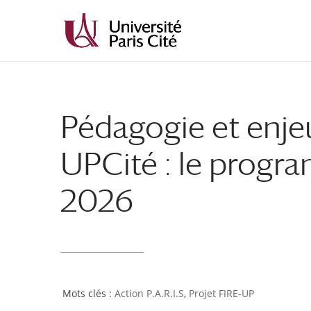
Aller
Aller
au
à
contenu
la
principal
navigation
Pédagogie et enje
UPCité : le progra
2026
Action P.A.R.I.S
,
Projet FIRE-UP