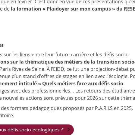
que en février. C’est donc en vue de ces présentations qu’e
ue de
la formation « Plaidoyer sur mon campus » du RES
es
ur les liens entre leur future carrière et les défis socio-
ions sur la thématique des métiers de la transition socio
 Paris Rives de Seine. À l’EIDD, ce fut une projection-débat p
enue d’un stand d’offres de stages en lien avec l’écologie. Po
ement intitulé « Quels métiers face aux défis socio-
ges avec des professionnel·les… Les retours des étudiant·e
 de nouvelles actions sont prévues pour 2026 sur cette théma
ié des formats pédagogiques proposés par P.A.R.I.S en 2025,
itoire.
aux défis socio-écologiques ?"