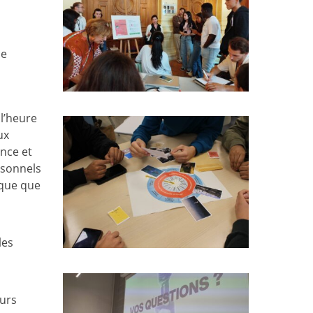
ie
l’heure
ux
ance et
rsonnels
ique que
les
eurs