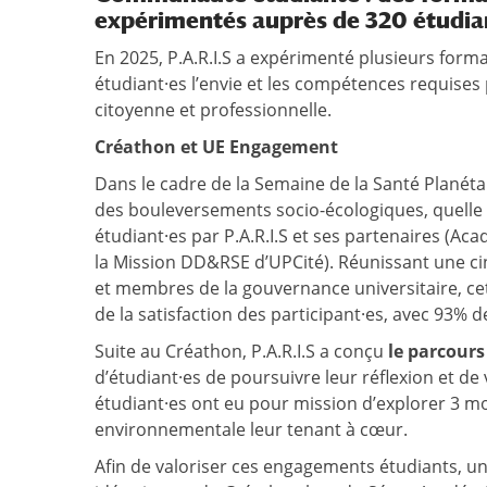
expérimentés auprès de 320 étudia
En 2025, P.A.R.I.S a expérimenté plusieurs form
étudiant·es l’envie et les compétences requises 
citoyenne et professionnelle.
Créathon et UE Engagement
Dans le cadre de la Semaine de la Santé Planétai
des bouleversements socio-écologiques, quelle un
étudiant·es par P.A.R.I.S et ses partenaires (Aca
la Mission DD&RSE d’UPCité). Réunissant une cin
et membres de la gouvernance universitaire, cet
de la satisfaction des participant·es, avec 93% d
Suite au Créathon, P.A.R.I.S a conçu
le parcours
d’étudiant·es de poursuivre leur réflexion et de
étudiant·es ont eu pour mission d’explorer 3 mo
environnementale leur tenant à cœur.
Afin de valoriser ces engagements étudiants, un