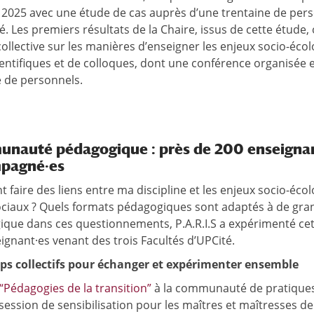
n 2025 avec une étude de cas auprès d’une trentaine de per
. Les premiers résultats de la Chaire, issus de cette étude,
collective sur les manières d’enseigner les enjeux socio-éco
cientifiques et de colloques, dont une conférence organisée 
e de personnels.
nauté pédagogique : près de 200 enseigna
pagné
·
es
faire des liens entre ma discipline et les enjeux socio-éc
ociaux ? Quels formats pédagogiques sont adaptés à de gran
que dans ces questionnements, P.A.R.I.S a expérimenté cet
ignant·es venant des trois Facultés d’UPCité.
ps collectifs pour échanger et expérimenter ensemble
 “Pédagogies de la transition”
à la communauté de pratique
session de sensibilisation pour les maîtres et maîtresses d