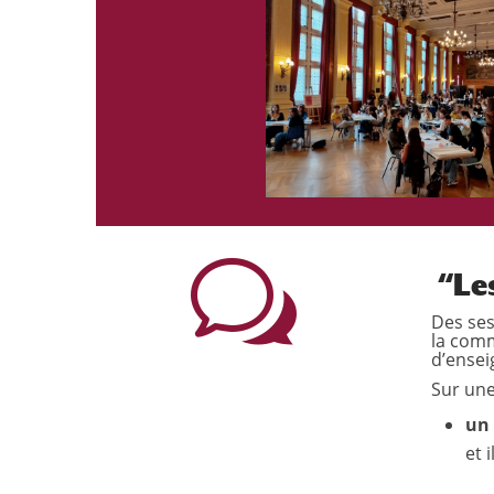
w
“Les
Des ses
la com
d’ensei
Sur une
un
et 