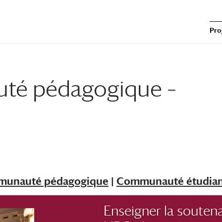
Pro
té pédagogique –
unauté pédagogique
|
Communauté étudia
Enseigner la soutena