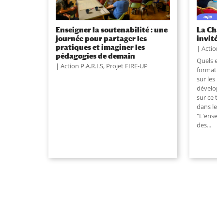
Enseigner la soutenabilité : une
La Ch
journée pour partager les
invit
pratiques et imaginer les
Actio
pédagogies de demain
Quels e
Action P.A.R.I.S
,
Projet FIRE-UP
format
sur les
dévelo
sur ce 
dans le
"L'ens
des...