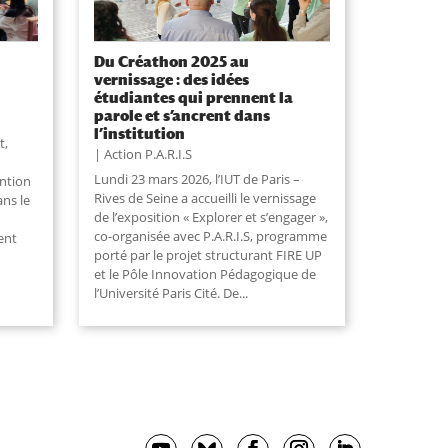
Du Créathon 2025 au
vernissage : des idées
étudiantes qui prennent la
parole et s’ancrent dans
l’institution
t,
Action P.A.R.I.S
Lundi 23 mars 2026, l’IUT de Paris –
ention
Rives de Seine a accueilli le vernissage
ns le
de l’exposition « Explorer et s’engager »,
co-organisée avec P.A.R.I.S, programme
ent
porté par le projet structurant FIRE UP
et le Pôle Innovation Pédagogique de
l’Université Paris Cité. De
...