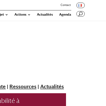
Contact
jet
Actions
Actualités
Agenda
nte
|
Ressources
|
Actualités
bilité à