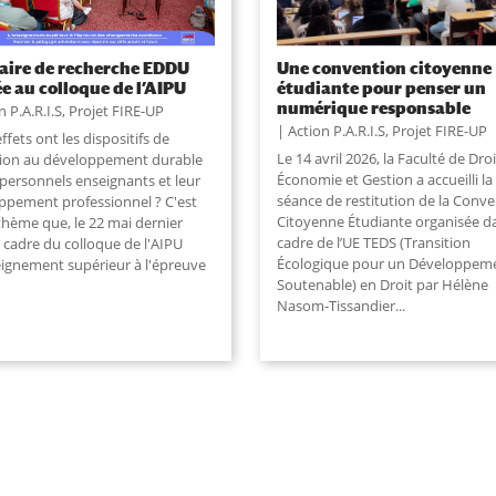
aire de recherche EDDU
Une convention citoyenne
ée au colloque de l’AIPU
étudiante pour penser un
numérique responsable
n P.A.R.I.S
,
Projet FIRE-UP
Action P.A.R.I.S
,
Projet FIRE-UP
ffets ont les dispositifs de
Le 14 avril 2026, la Faculté de Droi
ion au développement durable
Économie et Gestion a accueilli la
 personnels enseignants et leur
séance de restitution de la Conv
ppement professionnel ? C'est
Citoyenne Étudiante organisée da
thème que, le 22 mai dernier
cadre de l’UE TEDS (Transition
 cadre du colloque de l'AIPU
Écologique pour un Développem
eignement supérieur à l'épreuve
Soutenable) en Droit par Hélène
Nasom-Tissandier
...