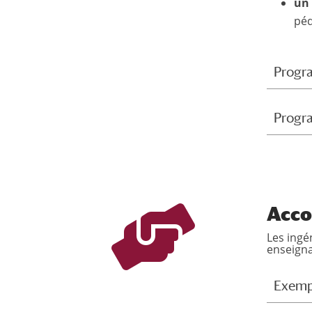
un 
péd
Progr
Progra
Acco

Les ingé
enseigna
Exemp