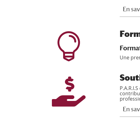
En sav
Form

Format
Une prem
Sout

P.A.R.I.
contribu
professi
En sav