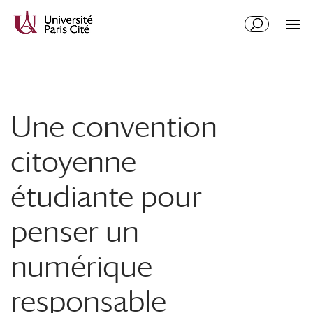
Aller
Aller
au
à
contenu
la
principal
navigation
Une convention
citoyenne
étudiante pour
penser un
numérique
responsable