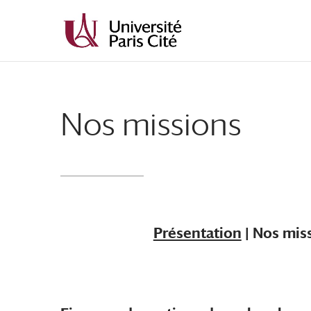
Aller
Aller
au
à
contenu
la
principal
navigation
Nos missions
Présentation
| Nos mis