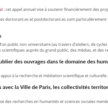
al
: cet appel annuel vise à soutenir financièrement des pro
ive des doctorant.es et postdoctorant.es sont particulièremen
e
’un public non universitaire (au travers d’ateliers, de cycle
es scientifiques auprès du grand public, des médias, et des rel
 publier des ouvrages dans le domaine des hum
appui à la recherche et médiation scientifique et culturelle p
avec la Ville de Paris, les collectivités territo
ertise des recherches en humanités et sciences sociales mené