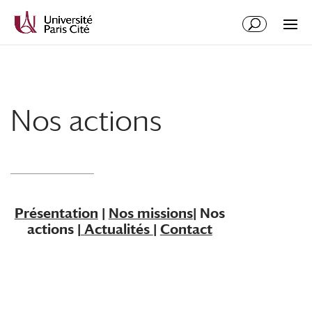
Aller
Aller
au
à
contenu
la
principal
navigation
Nos actions
Présentation
|
Nos missions
| Nos
actions |
Actualités
|
Contact