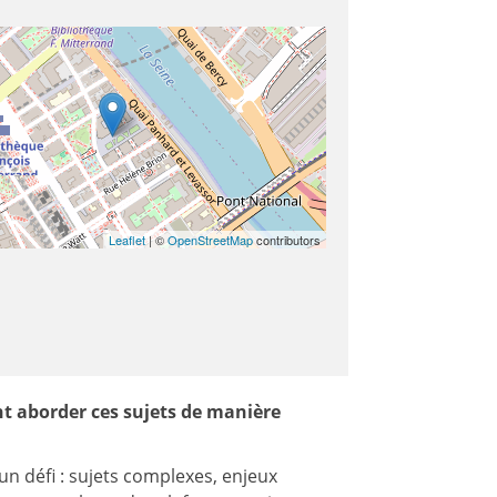
Leaflet
| ©
OpenStreetMap
contributors
t aborder ces sujets de manière
un défi : sujets complexes, enjeux