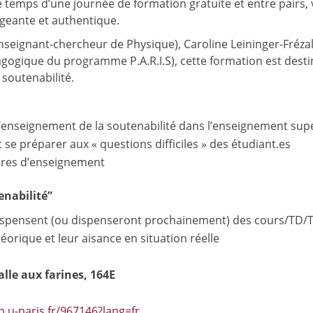
e temps d’une journée de formation gratuite et entre pairs,
geante et authentique.
seignant-chercheur de Physique), Caroline Leininger-Fréza
dagogique du programme P.A.R.I.S), cette formation est des
 soutenabilité.
 l’enseignement de la soutenabilité dans l’enseignement sup
e préparer aux « questions difficiles » des étudiant.es
tures d’enseignement
enabilité”
spensent (ou dispenseront prochainement) des cours/TD/TP 
éorique et leur aisance en situation réelle
lle aux farines, 164E
p.u-paris.fr/967146?lang=fr