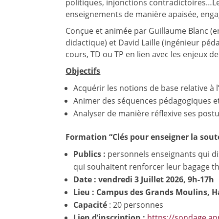
politiques, injonctions contradictoires…L
enseignements de manière apaisée, enga
Conçue et animée par Guillaume Blanc (en
didactique) et David Laille (ingénieur pé
cours, TD ou TP en lien avec les enjeux de
Objectifs
Acquérir les notions de base relative à
Animer des séquences pédagogiques et s
Analyser de manière réflexive ses pos
Formation “Clés pour enseigner la sout
Publics :
personnels enseignants qui di
qui souhaitent renforcer leur bagage th
Date :
vendredi 3 Juillet 2026, 9h-17h
Lieu : Campus des Grands Moulins, Ha
Capacité
: 20 personnes
Lien d’inscription :
https://sondage.ap