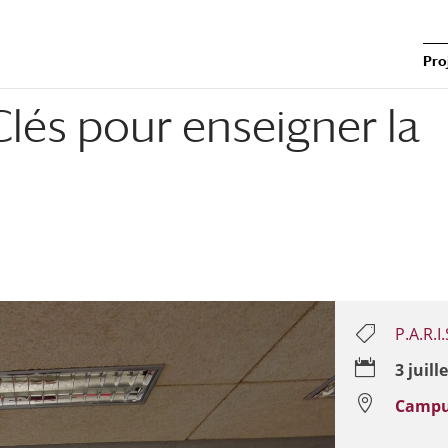
Pro
és pour enseigner la
P.A.R.I.


3 juill

Campu